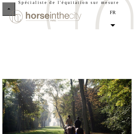
Spécialiste de l'équitation sur mesure
FR
QUI SOMMES-NOUS
NOS BALADES
CHÂTEAU DE VERSAILLES
BOIS DE BOULOGNE
PARC DE SAINT-CLOUD
VALLÉE DE CHEVREUSE
SERVICES SUR MESURE
LIVRE D'OR
NOUS CONTACTER